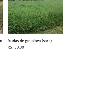
on
Mudas de graminea (saca)
Visualização rápida
Preço
R$ 150,00