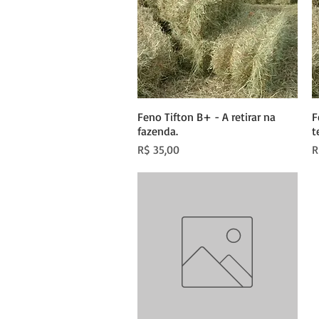
Feno Tifton B+ - A retirar na
Visualização rápida
F
fazenda.
t
Preço
P
R$ 35,00
R