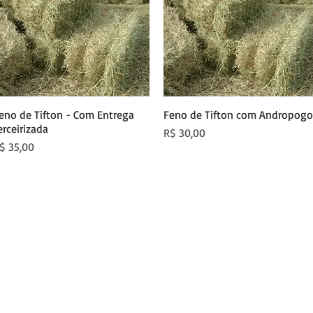
eno de Tifton - Com Entrega
Visualização rápida
Feno de Tifton com Andropog
Visualização rápida
erceirizada
Preço
R$ 30,00
reço
$ 35,00