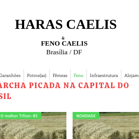
HARAS CAELIS
&
FENO CAELIS
Brasília / DF
Garanhões
Potros(as)
Fêmeas
Feno
Infraestrutura
Alojam
ARCHA PICADA NA CAPITAL DO
SIL
O melhor Tifton-85
NOVIDADE